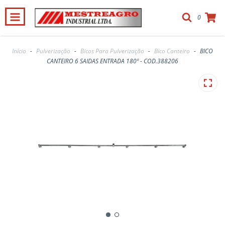
0
Início
-
Pulverização
-
Bicos Para Pulverização
-
Bico Canteiro
-
BICO
CANTEIRO 6 SAIDAS ENTRADA 180º - COD.388206