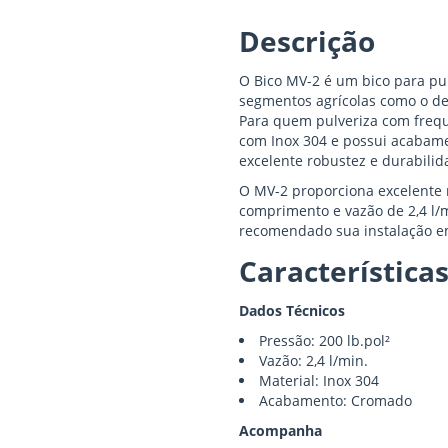
Descrição
O Bico MV-2 é um bico para pu
segmentos agrícolas como o de f
Para quem pulveriza com frequ
com Inox 304 e possui acabam
excelente robustez e durabilid
O MV-2 proporciona excelente 
comprimento e vazão de 2,4 l/
recomendado sua instalação e
Característica
Dados Técnicos
Pressão: 200 lb.pol²
Vazão: 2,4 l/min.
Material: Inox 304
Acabamento: Cromado
Acompanha