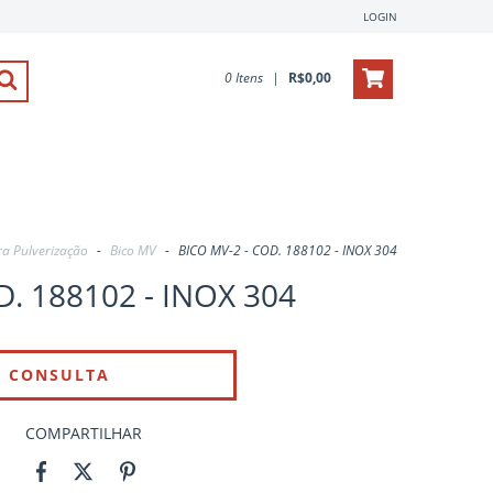
LOGIN
0
Itens
|
R$0,00
ra Pulverização
-
Bico MV
-
BICO MV-2 - COD. 188102 - INOX 304
D. 188102 - INOX 304
COMPARTILHAR