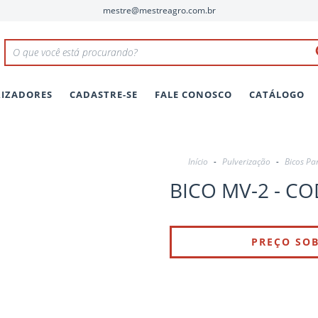
mestre@mestreagro.com.br
RIZADORES
CADASTRE-SE
FALE CONOSCO
CATÁLOGO
Início
-
Pulverização
-
Bicos Pa
BICO MV-2 - CO