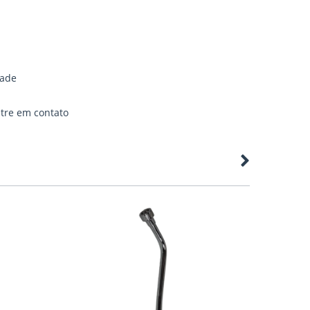
dade
ntre em
contato