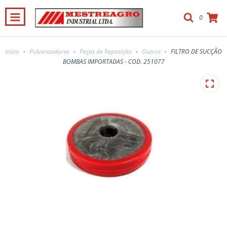
0
Início
-
Pulverizadores
-
Peças de Reposição
-
Outros
-
FILTRO DE SUCÇÃO
BOMBAS IMPORTADAS - COD. 251077