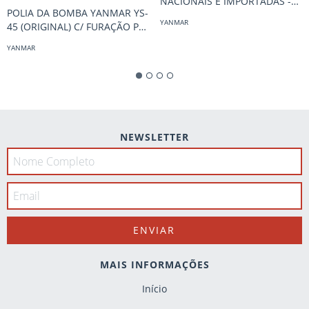
NACIONAIS E IMPORTADAS -
POLIA DA BOMBA YANMAR YS-
COD. 22005
YANMAR
45 (ORIGINAL) C/ FURAÇÃO P/
VIRABREQUIM E DA CHAVETA -
YANMAR
COD. 462102
NEWSLETTER
MAIS INFORMAÇÕES
Início