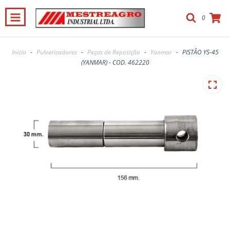
0
Início
-
Pulverizadores
-
Peças de Reposição
-
Yanmar
-
PISTÃO YS-45
(YANMAR) - COD. 462220