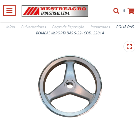
0
Início
-
Pulverizadores
-
Peças de Reposição
-
Importados
-
POLIA DAS
BOMBAS IMPORTADAS S-22- COD. 22014