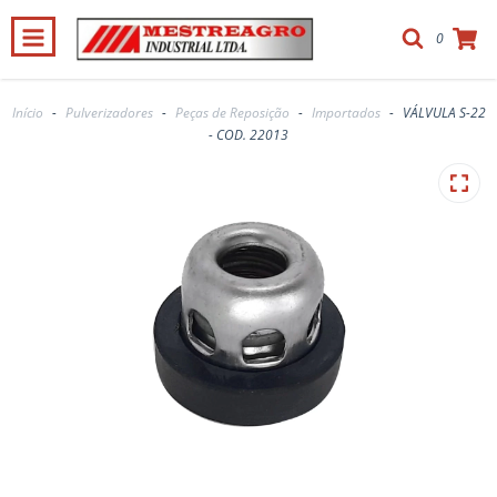
0
Início
-
Pulverizadores
-
Peças de Reposição
-
Importados
-
VÁLVULA S-22
- COD. 22013